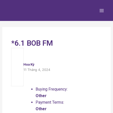
Nhảy
Main
tới
Men
nội
dung
*6.1 BOB FM
Hoa Kỳ
11 Tháng 4, 2024
Buying Frequency:
Other
Payment Terms:
Other