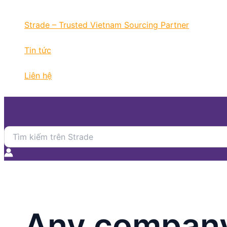
Nhảy
tới
Strade – Trusted Vietnam Sourcing Partner
nội
dung
Tin tức
Liên hệ
Search
for:
Any company 