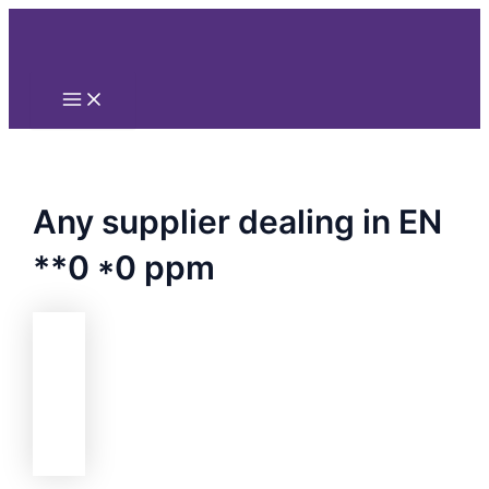
Main
Nhảy
Menu
tới
nội
dung
Any supplier dealing in EN
**0 *0 ppm