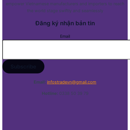
empower Vietnamese manufacturers and importers to reach
the world stage swiftly and seamlessly
Đăng ký nhận bản tin
Email
Email:
infostradevn@gmail.com
Hotline:
0338 50 39 79