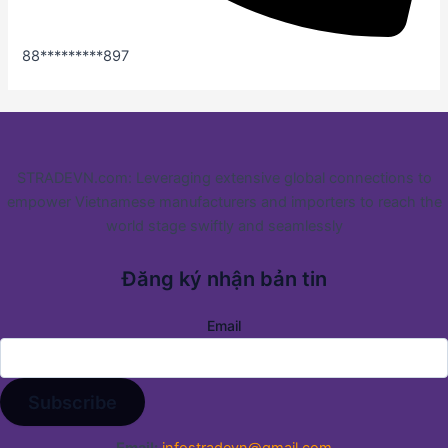
88*********897
STRADEVN.com: Leveraging extensive global connections to
empower Vietnamese manufacturers and importers to reach the
world stage swiftly and seamlessly
Đăng ký nhận bản tin
Email
Email:
infostradevn@gmail.com