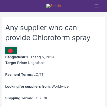
Nhảy
Main
tới
Men
nội
dung
Any supplier who can
provide Chloroform spray
Bangladesh
20 Tháng 5, 2024
Target Price:
Negotiable
Payment Terms:
LC,TT
Looking for suppliers from:
Worldwide
Shipping Terms:
FOB, CIF