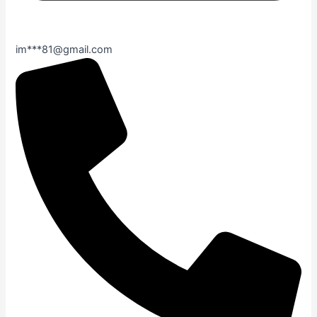
im***81@gmail.com