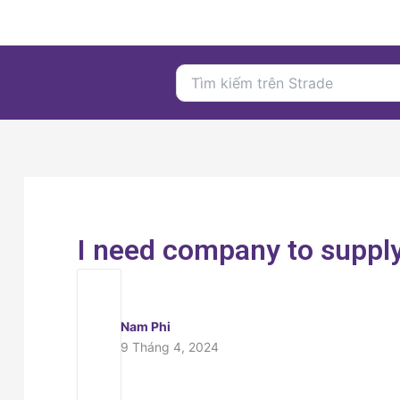
Nhảy
tới
nội
Search
dung
for:
I need company to supply
Nam Phi
9 Tháng 4, 2024