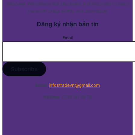
empower Vietnamese manufacturers and importers to reach
the world stage swiftly and seamlessly
Đăng ký nhận bản tin
Email
Email:
infostradevn@gmail.com
Hotline:
0338 50 39 79