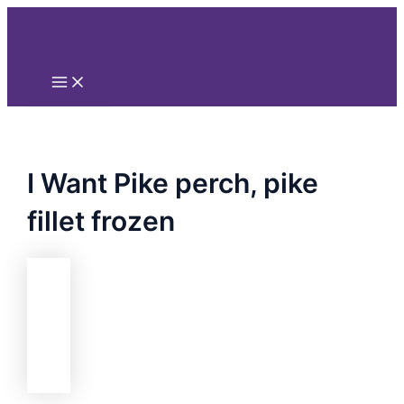
Main
Nhảy
Menu
tới
nội
dung
I Want Pike perch, pike
fillet frozen