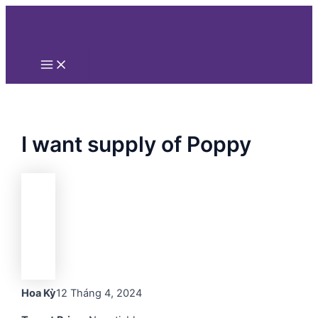
Main
Nhảy
Menu
tới
nội
dung
I want supply of Poppy
Hoa Kỳ
12 Tháng 4, 2024