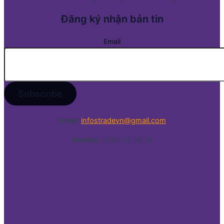
Đăng ký nhận bản tin
Email
Email:
infostradevn@gmail.com
Hotline:
0338 50 39 79