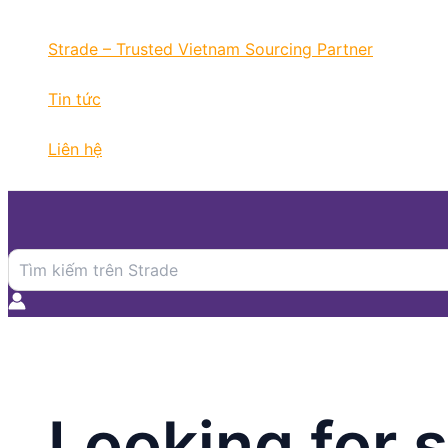
Nhảy
tới
Strade – Trusted Vietnam Sourcing Partner
nội
dung
Tin tức
Liên hệ
Search
for:
Looking for 