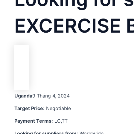
EXCERCISE 
Uganda
9 Tháng 4, 2024
Target Price:
Negotiable
Payment Terms:
LC,TT
Looking for suppliers from:
Worldwide