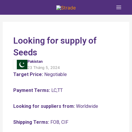
Nhảy
Main
tới
Men
nội
dung
Looking for supply of
Seeds
Pakistan
23 Tháng 5, 2024
Target Price:
Negotiable
Payment Terms:
LC,TT
Looking for suppliers from:
Worldwide
Shipping Terms:
FOB, CIF