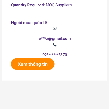
Quantity Required:
MOQ Suppliers
Người mua quốc tế
e***z@gmail.com
92********370
Xem thông tin