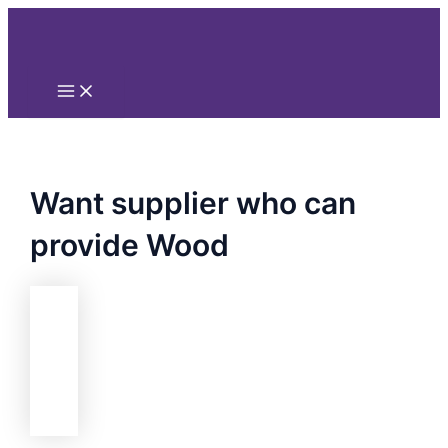
Main
Nhảy
Menu
tới
nội
dung
Want supplier who can
provide Wood