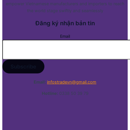
empower Vietnamese manufacturers and importers to reach
the world stage swiftly and seamlessly
Đăng ký nhận bản tin
Email
Email:
infostradevn@gmail.com
Hotline:
0338 50 39 79