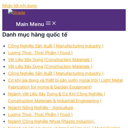
Nhảy tới nội dung
Main Menu
Danh mục hàng quốc tế
Công Nghiệp Sản Xuất ( Manufacturing industry )
Lương Thực, Thực Phẩm ( Food )
Vật Liệu Xây Dựng (Construction Materials )
Vật Liệu Xây Dựng (Construction Materials )
Công Nghiệp Sản Xuất ( Manufacturing industry )
Cơ khí gia dụng và thiết bị sân vườn ngoài trời ( Light Metal
Fabrication for Home & Garden Equipment)
Ngành Vật Liệu Xây Dựng & Cơ Khí Công Nghiệp (
Construction Materials & Industrial Engineering )
Ngành Nông Nghiệp – Agriculture
Lương Thực, Thực Phẩm ( Food )
Ngành Công Nghiệp Nhựa (Plastic Industry).