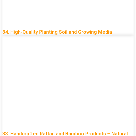
34. High-Quality Planting Soil and Growing Media
33. Handcrafted Rattan and Bamboo Products – Natural