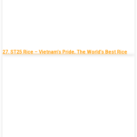
27. ST25 Rice – Vietnam’s Pride, The World’s Best Rice