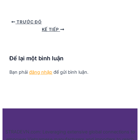
TRƯỚC ĐÓ
KẾ TIẾP
Để lại một bình luận
Bạn phải
đăng nhập
để gửi bình luận.
STRADEVN.com: Leveraging extensive global connections to
empower Vietnamese manufacturers and importers to reach