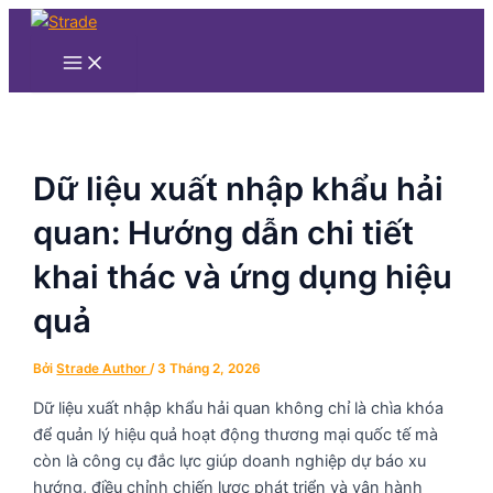
Main
Nhảy
Điều
Menu
tới
hướng
nội
bài
dung
viết
Dữ liệu xuất nhập khẩu hải
quan: Hướng dẫn chi tiết
khai thác và ứng dụng hiệu
quả
Bởi
Strade Author
/
3 Tháng 2, 2026
Dữ liệu xuất nhập khẩu hải quan không chỉ là chìa khóa
để quản lý hiệu quả hoạt động thương mại quốc tế mà
còn là công cụ đắc lực giúp doanh nghiệp dự báo xu
hướng, điều chỉnh chiến lược phát triển và vận hành