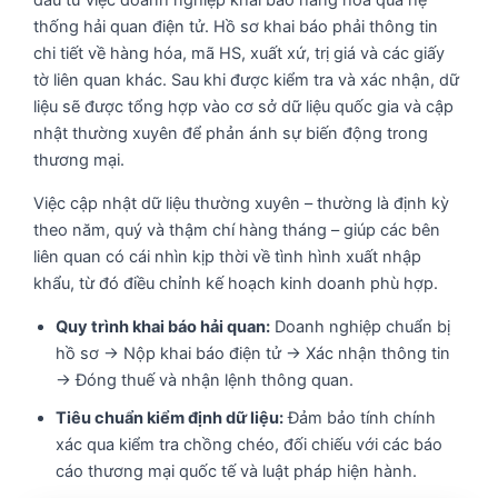
đầu từ việc doanh nghiệp khai báo hàng hóa qua hệ
thống hải quan điện tử. Hồ sơ khai báo phải thông tin
chi tiết về hàng hóa, mã HS, xuất xứ, trị giá và các giấy
tờ liên quan khác. Sau khi được kiểm tra và xác nhận, dữ
liệu sẽ được tổng hợp vào cơ sở dữ liệu quốc gia và cập
nhật thường xuyên để phản ánh sự biến động trong
thương mại.
Việc cập nhật dữ liệu thường xuyên – thường là định kỳ
theo năm, quý và thậm chí hàng tháng – giúp các bên
liên quan có cái nhìn kịp thời về tình hình xuất nhập
khẩu, từ đó điều chỉnh kế hoạch kinh doanh phù hợp.
Quy trình khai báo hải quan:
Doanh nghiệp chuẩn bị
hồ sơ → Nộp khai báo điện tử → Xác nhận thông tin
→ Đóng thuế và nhận lệnh thông quan.
Tiêu chuẩn kiểm định dữ liệu:
Đảm bảo tính chính
xác qua kiểm tra chồng chéo, đối chiếu với các báo
cáo thương mại quốc tế và luật pháp hiện hành.