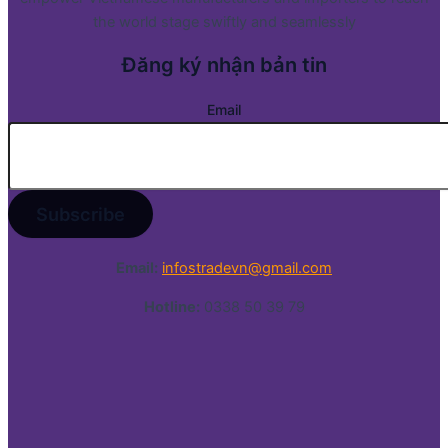
the world stage swiftly and seamlessly
Đăng ký nhận bản tin
Email
Email:
infostradevn@gmail.com
Hotline:
0338 50 39 79