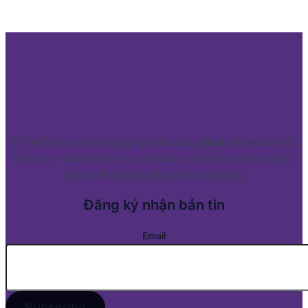
STRADEVN.com: Leveraging extensive global connections to
empower Vietnamese manufacturers and importers to reach
the world stage swiftly and seamlessly
Đăng ký nhận bản tin
Email