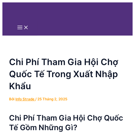
Main
Nhảy
Điều
Menu
tới
hướng
nội
bài
dung
viết
Chi Phí Tham Gia Hội Chợ
Quốc Tế Trong Xuất Nhập
Khẩu
Bởi
Info Strade
/
25 Tháng 2, 2025
Chi Phí Tham Gia Hội Chợ Quốc
Tế Gồm Những Gì?