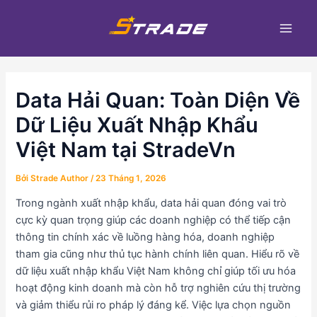
Nhảy
Điều
Main
tới
hướng
Men
nội
bài
dung
viết
Data Hải Quan: Toàn Diện Về
Dữ Liệu Xuất Nhập Khẩu
Việt Nam tại StradeVn
Bởi
Strade Author
/
23 Tháng 1, 2026
Trong ngành xuất nhập khẩu, data hải quan đóng vai trò
cực kỳ quan trọng giúp các doanh nghiệp có thể tiếp cận
thông tin chính xác về luồng hàng hóa, doanh nghiệp
tham gia cũng như thủ tục hành chính liên quan. Hiểu rõ về
dữ liệu xuất nhập khẩu Việt Nam không chỉ giúp tối ưu hóa
hoạt động kinh doanh mà còn hỗ trợ nghiên cứu thị trường
và giảm thiểu rủi ro pháp lý đáng kể. Việc lựa chọn nguồn