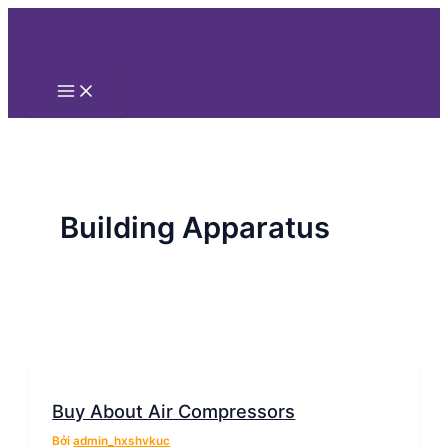
Main
Nhảy
Menu
tới
nội
dung
Building Apparatus
Buy About Air Compressors
Bởi
admin_hxshvkuc