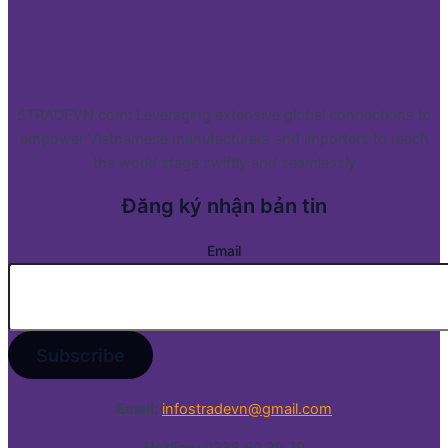
STRADEVN.com: Leveraging extensive global connections to
empower Vietnamese manufacturers and importers to reach
the world stage swiftly and seamlessly
Đăng ký nhận bản tin
Email
Email:
infostradevn@gmail.com
Hotline:
0338 50 39 79