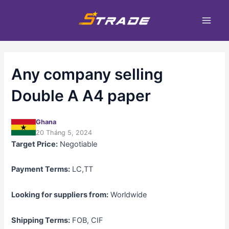
Nhảy
Main
tới
Men
nội
dung
Any company selling
Double A A4 paper
Ghana
20 Tháng 5, 2024
Target Price:
Negotiable
Payment Terms:
LC,TT
Looking for suppliers from:
Worldwide
Shipping Terms:
FOB, CIF