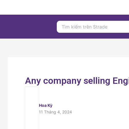
Nhảy
tới
nội
Search
dung
for:
Any company selling Eng
Hoa Kỳ
11 Tháng 4, 2024