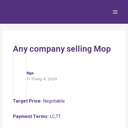
Nhảy
Main
tới
Men
nội
dung
Any company selling Mop
Nga
11 Tháng 4, 2024
Target Price:
Negotiable
Payment Terms:
LC,TT