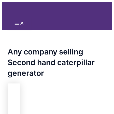
Main
Nhảy
Menu
tới
nội
dung
Any company selling
Second hand caterpillar
generator