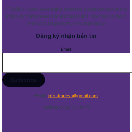
STRADEVN.com: Leveraging extensive global connections to
empower Vietnamese manufacturers and importers to reach
the world stage swiftly and seamlessly
Đăng ký nhận bản tin
Email
Email:
infostradevn@gmail.com
Hotline:
0338 50 39 79