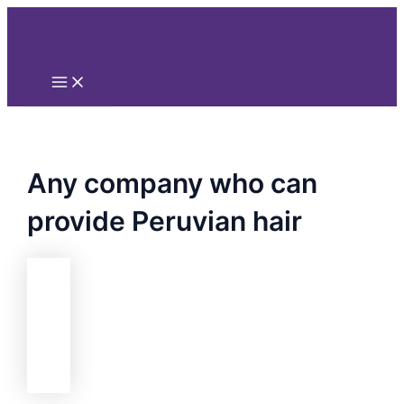
Main
Nhảy
Menu
tới
nội
dung
Any company who can
provide Peruvian hair