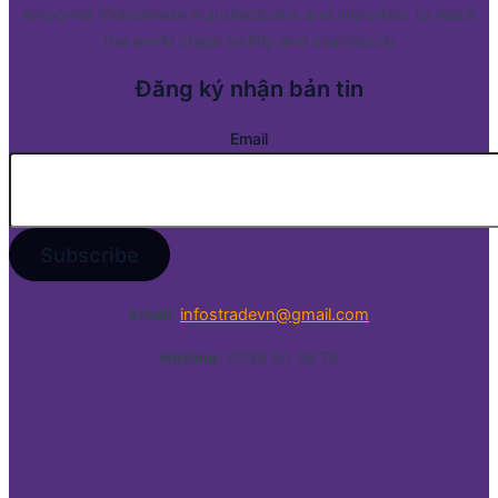
empower Vietnamese manufacturers and importers to reach
the world stage swiftly and seamlessly
Đăng ký nhận bản tin
Email
Email:
infostradevn@gmail.com
Hotline:
0338 50 39 79