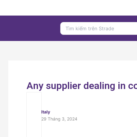
Nhảy
tới
nội
Search
dung
for:
Any supplier dealing in 
Italy
29 Tháng 3, 2024