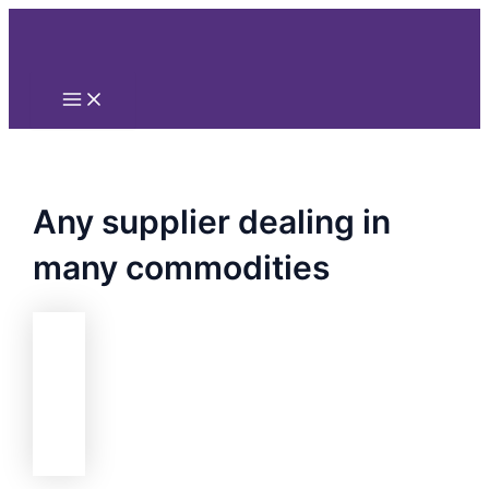
Main
Nhảy
Menu
tới
nội
dung
Any supplier dealing in
many commodities