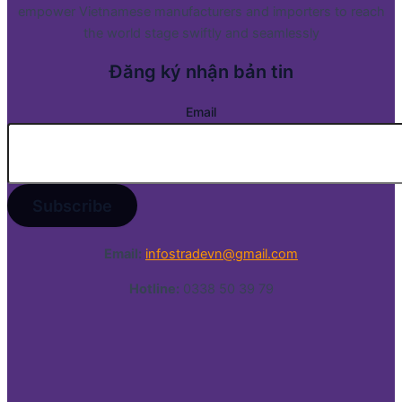
empower Vietnamese manufacturers and importers to reach
the world stage swiftly and seamlessly
Đăng ký nhận bản tin
Email
Email:
infostradevn@gmail.com
Hotline:
0338 50 39 79