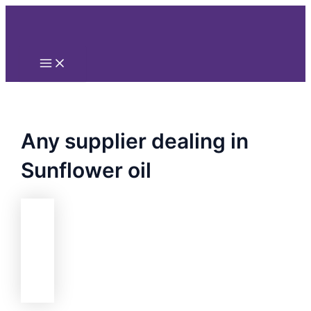
Main
Nhảy
Menu
tới
nội
dung
Any supplier dealing in
Sunflower oil