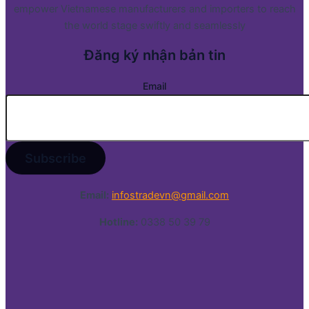
empower Vietnamese manufacturers and importers to reach
the world stage swiftly and seamlessly
Đăng ký nhận bản tin
Email
Email:
infostradevn@gmail.com
Hotline:
0338 50 39 79