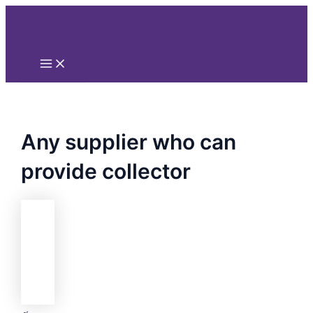
Main
Nhảy
Menu
tới
nội
dung
Any supplier who can
provide collector