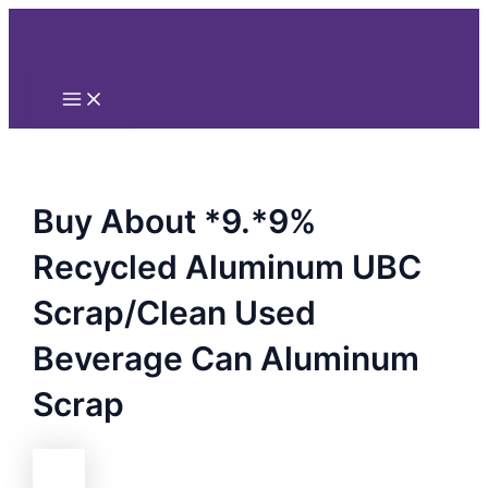
Main
Nhảy
Menu
tới
nội
dung
Buy About *9.*9%
Recycled Aluminum UBC
Scrap/Clean Used
Beverage Can Aluminum
Scrap