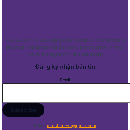
STRADEVN.com: Leveraging extensive global connections to
empower Vietnamese manufacturers and importers to reach
the world stage swiftly and seamlessly
Đăng ký nhận bản tin
Email
Email:
infostradevn@gmail.com