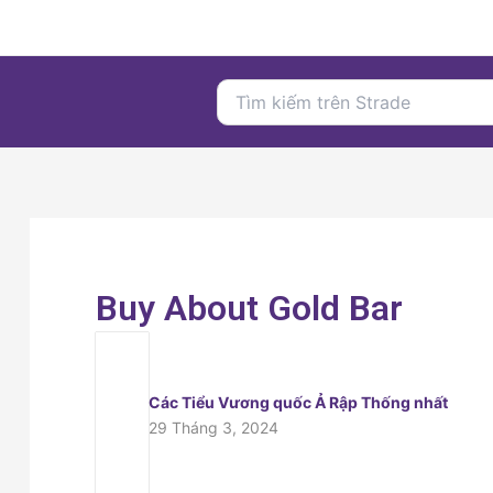
Nhảy
tới
nội
Search
dung
for:
Buy About Gold Bar
Các Tiểu Vương quốc Ả Rập Thống nhất
29 Tháng 3, 2024