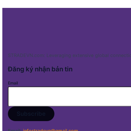
STRADEVN.com: Leveraging extensive global connectio
Đăng ký nhận bản tin
Email
Email:
infostradevn@gmail.com