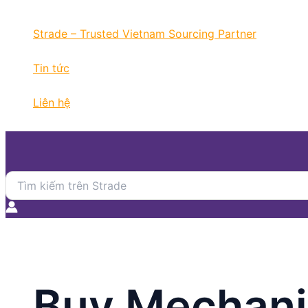
Nhảy
tới
Strade – Trusted Vietnam Sourcing Partner
nội
dung
Tin tức
Liên hệ
Search
for:
Buy Mechanic