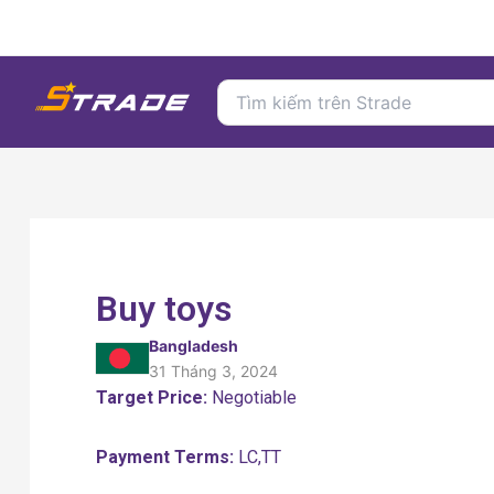
Nhảy
tới
nội
Search
dung
for:
Buy toys
Bangladesh
31 Tháng 3, 2024
Target Price:
Negotiable
Payment Terms:
LC,TT