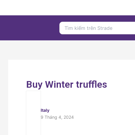
Nhảy
tới
nội
Search
dung
for:
Buy Winter truffles
Italy
9 Tháng 4, 2024