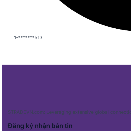
1-*******513
STRADEVN.com: Leveraging extensive global connectio
Đăng ký nhận bản tin