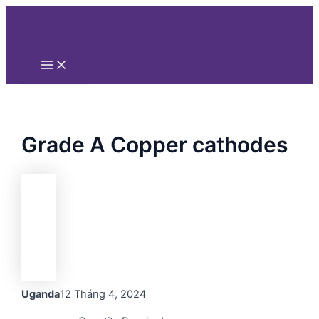
Main
Nhảy
Menu
tới
nội
dung
Grade A Copper cathodes
Uganda
12 Tháng 4, 2024