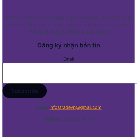
STRADEVN.com: Leveraging extensive global connections to
empower Vietnamese manufacturers and importers to reach
the world stage swiftly and seamlessly
Đăng ký nhận bản tin
Email
Email:
infostradevn@gmail.com
Hotline:
0338 50 39 79