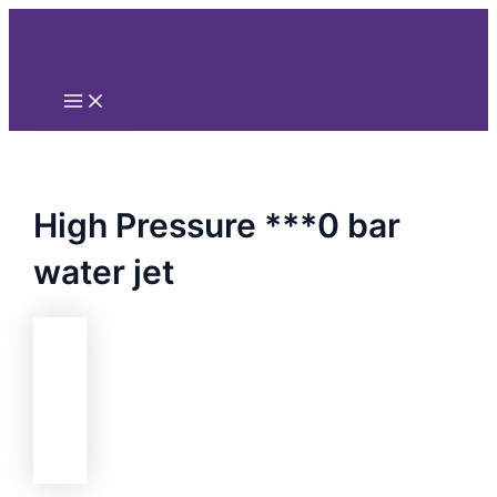
Main
Nhảy
Menu
tới
nội
dung
High Pressure ***0 bar
water jet