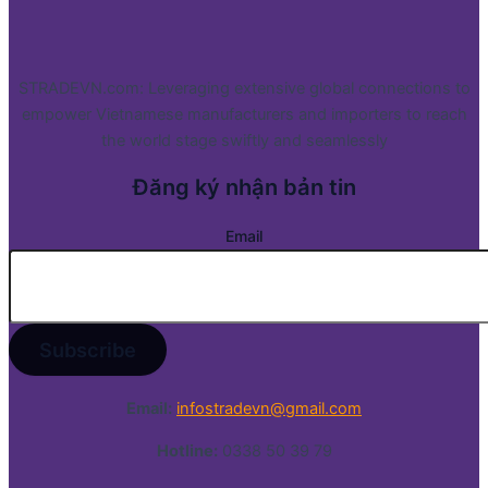
STRADEVN.com: Leveraging extensive global connections to
empower Vietnamese manufacturers and importers to reach
the world stage swiftly and seamlessly
Đăng ký nhận bản tin
Email
Email:
infostradevn@gmail.com
Hotline:
0338 50 39 79