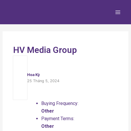
Nhảy
Main
tới
Men
nội
dung
HV Media Group
Hoa Kỳ
25 Tháng 5, 2024
Buying Frequency:
Other
Payment Terms:
Other