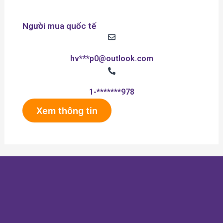
Người mua quốc tế
hv***p0@outlook.com
1-*******978
Xem thông tin