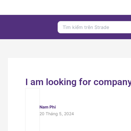
Nhảy
tới
nội
Search
dung
for:
I am looking for company
Nam Phi
20 Tháng 5, 2024