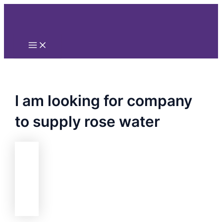
Main
Nhảy
Menu
tới
nội
dung
I am looking for company
to supply rose water