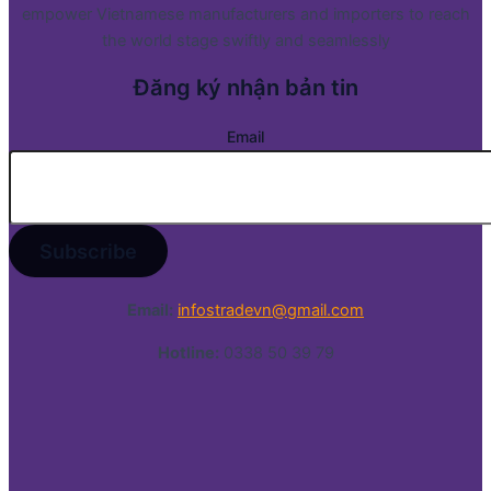
empower Vietnamese manufacturers and importers to reach
the world stage swiftly and seamlessly
Đăng ký nhận bản tin
Email
Email:
infostradevn@gmail.com
Hotline:
0338 50 39 79