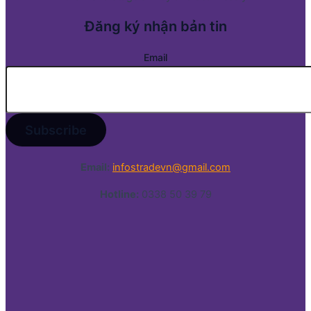
Đăng ký nhận bản tin
Email
Email:
infostradevn@gmail.com
Hotline:
0338 50 39 79