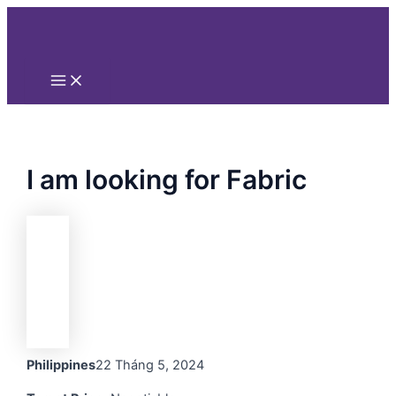
Main
Nhảy
Menu
tới
nội
dung
I am looking for Fabric
Philippines
22 Tháng 5, 2024