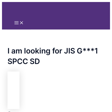
Main
Nhảy
Menu
tới
nội
dung
I am looking for JIS G***1
SPCC SD