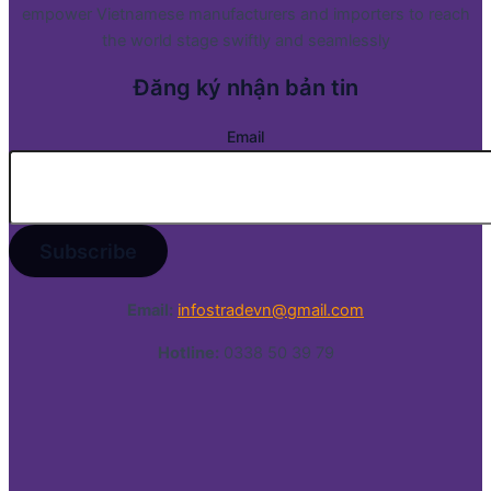
empower Vietnamese manufacturers and importers to reach
the world stage swiftly and seamlessly
Đăng ký nhận bản tin
Email
Email:
infostradevn@gmail.com
Hotline:
0338 50 39 79