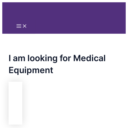
Main
Nhảy
Menu
tới
nội
dung
I am looking for Medical
Equipment