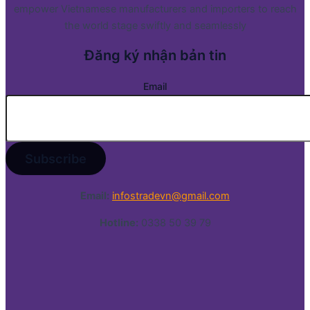
empower Vietnamese manufacturers and importers to reach
the world stage swiftly and seamlessly
Đăng ký nhận bản tin
Email
Email:
infostradevn@gmail.com
Hotline:
0338 50 39 79