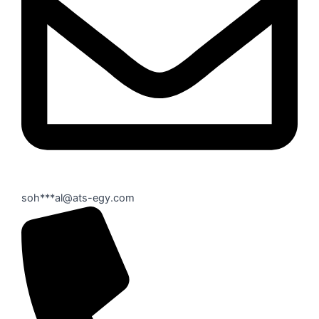
soh***al@ats-egy.com