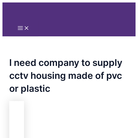
Main
Nhảy
Menu
tới
nội
dung
I need company to supply
cctv housing made of pvc
or plastic