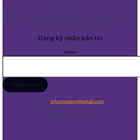
STRADEVN.com: Leveraging extensive global connections to
empower Vietnamese manufacturers and importers to reach
the world stage swiftly and seamlessly
Đăng ký nhận bản tin
Email
Email:
infostradevn@gmail.com
Hotline:
0338 50 39 79