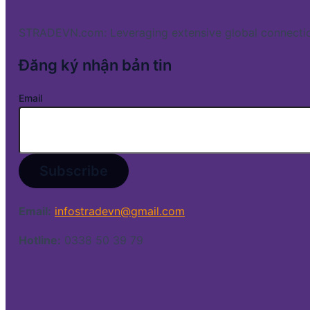
STRADEVN.com: Leveraging extensive global connectio
Đăng ký nhận bản tin
Email
Email:
infostradevn@gmail.com
Hotline:
0338 50 39 79