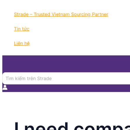
Nhảy
tới
Strade – Trusted Vietnam Sourcing Partner
nội
dung
Tin tức
Liên hệ
Search
for:
I need compa