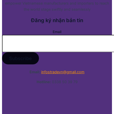
empower Vietnamese manufacturers and importers to reach
the world stage swiftly and seamlessly
Đăng ký nhận bản tin
Email
Email:
infostradevn@gmail.com
Hotline:
0338 50 39 79