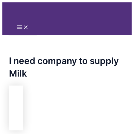
Main
Nhảy
Menu
tới
nội
dung
I need company to supply
Milk