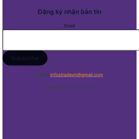
Đăng ký nhận bản tin
Email
Email:
infostradevn@gmail.com
Hotline:
0338 50 39 79