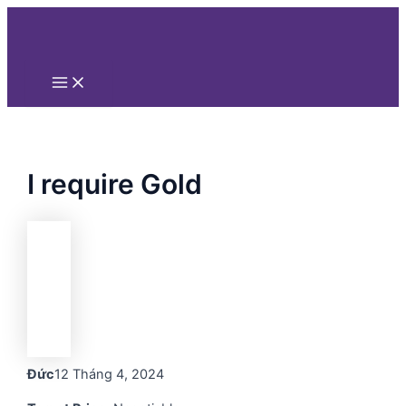
Main
Nhảy
Menu
tới
nội
dung
I require Gold
Đức
12 Tháng 4, 2024