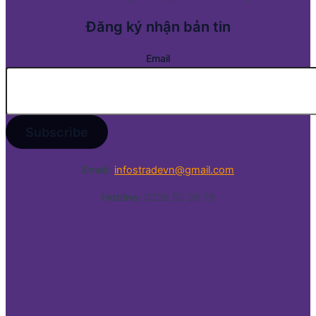
Đăng ký nhận bản tin
Email
Email:
infostradevn@gmail.com
Hotline:
0338 50 39 79