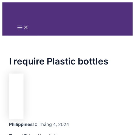
Main
Nhảy
Menu
tới
nội
dung
I require Plastic bottles
Philippines
10 Tháng 4, 2024