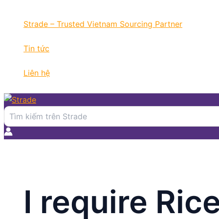
Nhảy
tới
Strade – Trusted Vietnam Sourcing Partner
nội
dung
Tin tức
Liên hệ
Search
for:
I require Ric