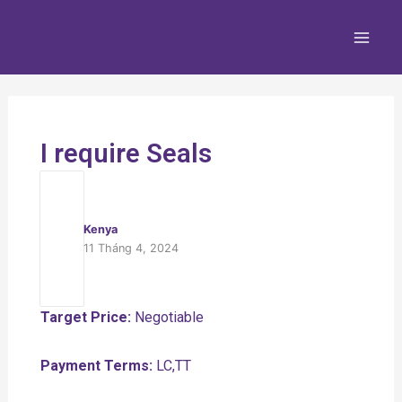
Nhảy
Main
tới
Men
nội
dung
I require Seals
Kenya
11 Tháng 4, 2024
Target Price:
Negotiable
Payment Terms:
LC,TT