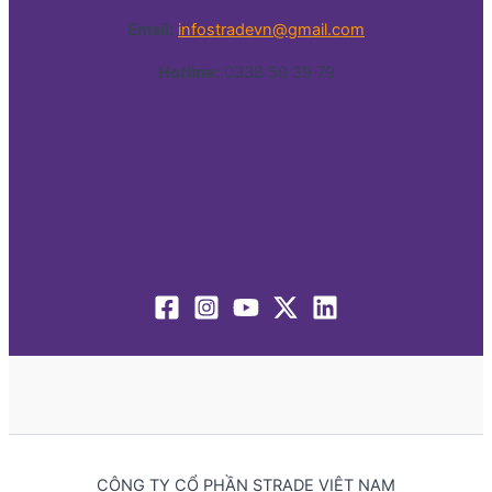
Email:
infostradevn@gmail.com
Hotline:
0338 50 39 79
CÔNG TY CỔ PHẦN STRADE VIỆT NAM