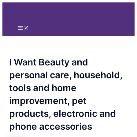
Main
Nhảy
Menu
tới
nội
dung
I Want Beauty and
personal care, household,
tools and home
improvement, pet
products, electronic and
phone accessories