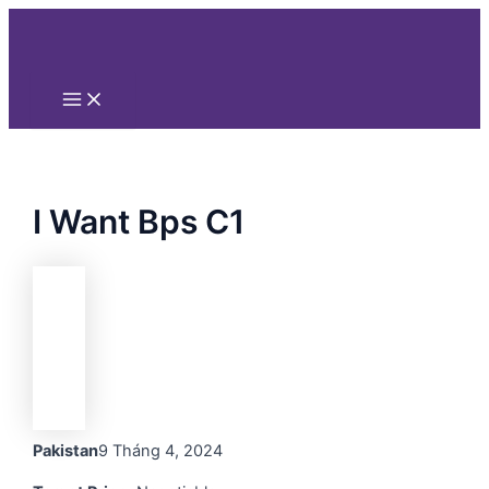
Main
Nhảy
Menu
tới
nội
dung
I Want Bps C1
Pakistan
9 Tháng 4, 2024