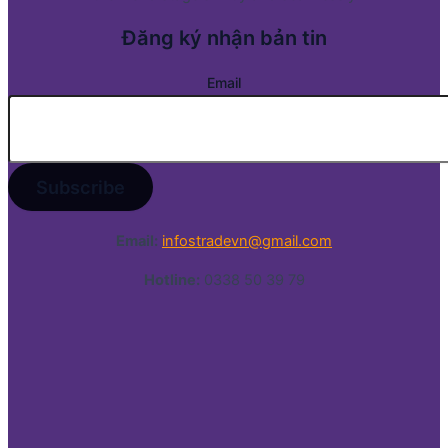
Đăng ký nhận bản tin
Email
Email:
infostradevn@gmail.com
Hotline:
0338 50 39 79