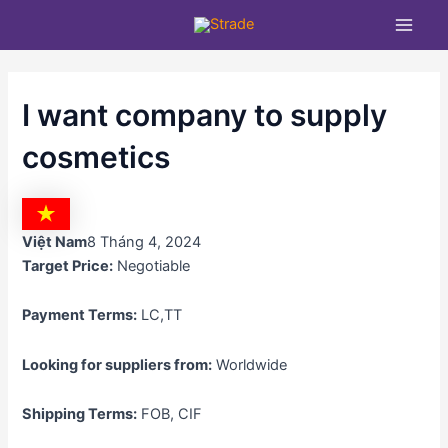
Nhảy
Main
tới
Men
nội
dung
I want company to supply
cosmetics
Việt Nam
8 Tháng 4, 2024
Target Price:
Negotiable
Payment Terms:
LC,TT
Looking for suppliers from:
Worldwide
Shipping Terms:
FOB, CIF