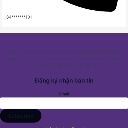
84*******101
STRADEVN.com: Leveraging extensive global connections to
empower Vietnamese manufacturers and importers to reach the
world stage swiftly and seamlessly
Đăng ký nhận bản tin
Email