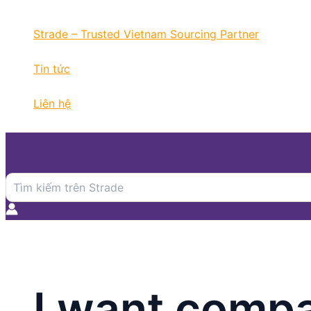
Nhảy
tới
Strade – Trusted Vietnam Sourcing Partner
nội
dung
Tin tức
Liên hệ
Search
for:
I want compa