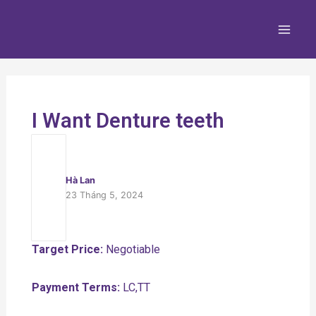
Nhảy
Main
tới
Men
nội
dung
I Want Denture teeth
Hà Lan
23 Tháng 5, 2024
Target Price:
Negotiable
Payment Terms:
LC,TT